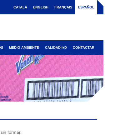
CATALÀ
ENGLISH
FRANÇAIS
ESPAÑOL
OS
MEDIO AMBIENTE
CALIDAD I+D
CONTACTAR
sin formar.